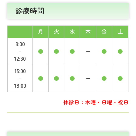
診療時間
月
火
水
木
金
土
9:00
-
●
●
●
ー
●
●
12:30
15:00
-
●
●
●
ー
●
●
18:00
休診日：木曜・日曜・祝日