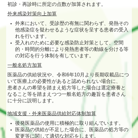
初診・再診時に所定の点数が加算されます。
外来感染対策向上加算
外来において、受診歴の有無に関わらず、発熱その
他感染症を疑わせるような症状を呈する患者の受入
れを行います。
受入れのために必要な感染防止対策として、空間
的・時間的分離により発熱患者等の動線を分ける等
の対応を行う体制を有しています。
一般名処方加算
医薬品の供給状況や、令和6年10月より長期収載品につ
いて医療上の必要性があると認められない場合に、
患者さんの希望を踏まえ処方等した場合は選定療養と
なること等を踏まえつつ一般名処方の趣旨を患者さん
に十分に説明します。
地域支援・外来医薬品供給対応体制加算
後発医薬品の使用に積極的に取り組んでいます。
医薬品の供給が不足した場合に、医薬品の処方等の
変更等に関して適切な対応をします。